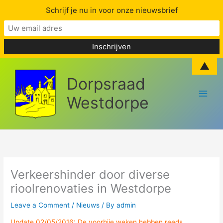
Schrijf je nu in voor onze nieuwsbrief
Skip
▲
to
Dorpsraad
content
Westdorpe
Verkeershinder door diverse
rioolrenovaties in Westdorpe
Leave a Comment
/
Nieuws
/ By
admin
Update 02/05/2016: De voorbije weken hebben reeds