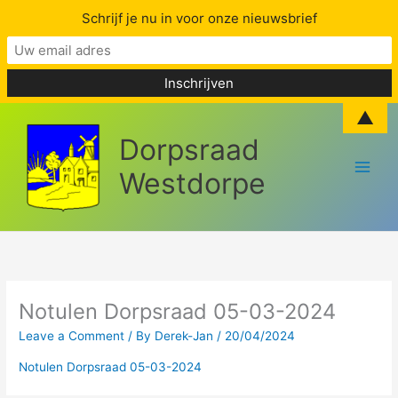
Schrijf je nu in voor onze nieuwsbrief
Skip
▲
to
Dorpsraad
content
Westdorpe
Notulen Dorpsraad 05-03-2024
Leave a Comment
/ By
Derek-Jan
/
20/04/2024
Notulen Dorpsraad 05-03-2024