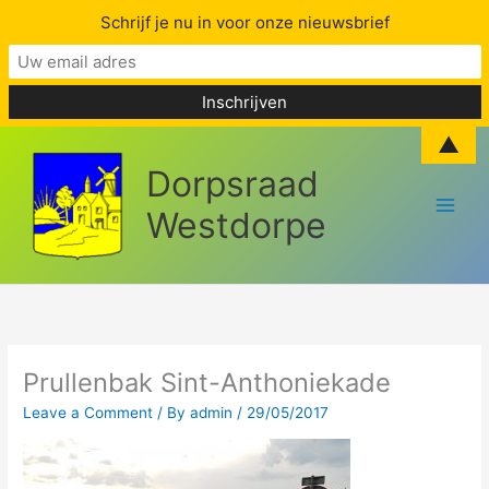
Schrijf je nu in voor onze nieuwsbrief
Skip
▲
to
Dorpsraad
content
Westdorpe
Prullenbak Sint-Anthoniekade
Leave a Comment
/ By
admin
/
29/05/2017