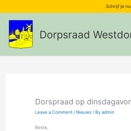
Schrijf je n
Skip
to
content
Dorpsraad Westdo
Dorspraad op dinsdagavo
Leave a Comment
/
Nieuws
/ By
admin
Beste,