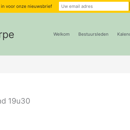
u in voor onze nieuwsbrief
rpe
Welkom
Bestuursleden
Kalen
nd 19u30