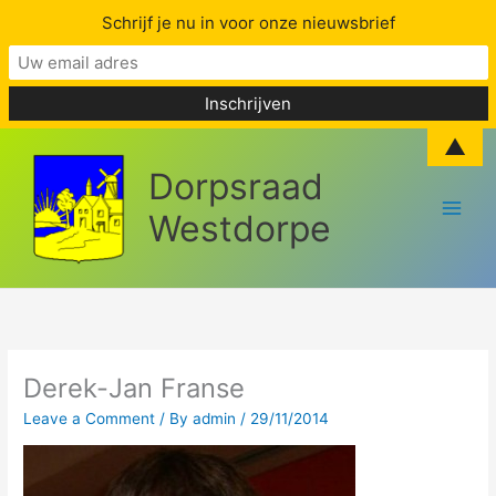
Schrijf je nu in voor onze nieuwsbrief
Skip
▲
to
Dorpsraad
content
Westdorpe
Derek-Jan Franse
Leave a Comment
/ By
admin
/
29/11/2014