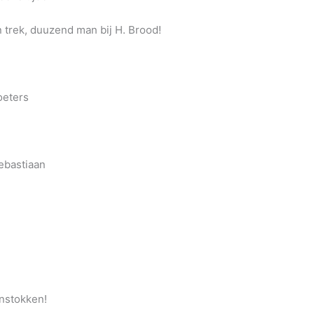
 trek, duuzend man bij H. Brood!
oeters
Sebastiaan
enstokken!