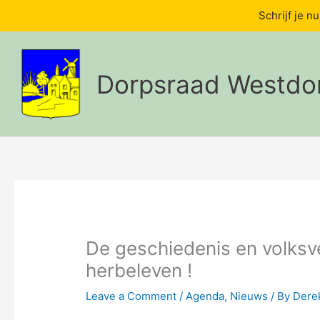
Schrijf je n
Skip
to
content
Dorpsraad Westdo
De geschiedenis en volksv
herbeleven !
Leave a Comment
/
Agenda
,
Nieuws
/ By
Dere