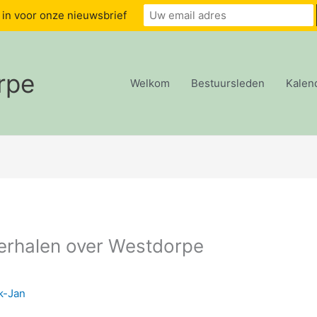
u in voor onze nieuwsbrief
rpe
Welkom
Bestuursleden
Kalen
erhalen over Westdorpe
k-Jan