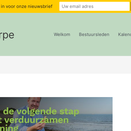
u in voor onze nieuwsbrief
rpe
Welkom
Bestuursleden
Kalen