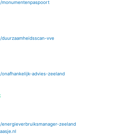
l/monumentenpaspoort
/duurzaamheidsscan-vve
onafhankelijk-advies-zeeland
:
/energieverbruiksmanager-zeeland
asje.nl