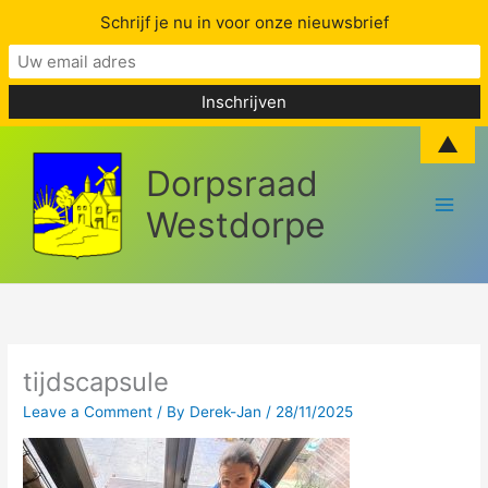
Schrijf je nu in voor onze nieuwsbrief
Skip
▲
to
Dorpsraad
content
Westdorpe
tijdscapsule
Leave a Comment
/ By
Derek-Jan
/
28/11/2025