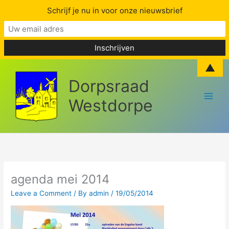
Schrijf je nu in voor onze nieuwsbrief
Skip
▲
to
Dorpsraad
content
Westdorpe
agenda mei 2014
Leave a Comment
/ By
admin
/
19/05/2014