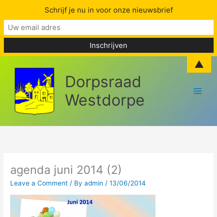
Schrijf je nu in voor onze nieuwsbrief
Skip
▲
to
Dorpsraad
content
Westdorpe
agenda juni 2014 (2)
Leave a Comment
/ By
admin
/
13/06/2014