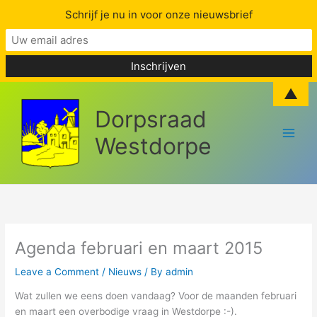
Schrijf je nu in voor onze nieuwsbrief
Skip
▲
to
Dorpsraad
content
Westdorpe
Agenda februari en maart 2015
Leave a Comment
/
Nieuws
/ By
admin
Wat zullen we eens doen vandaag? Voor de maanden februari
en maart een overbodige vraag in Westdorpe :-).