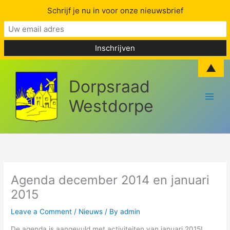
Schrijf je nu in voor onze nieuwsbrief
Skip
▲
to
Dorpsraad
content
Westdorpe
Agenda december 2014 en januari
2015
Leave a Comment
/
Nieuws
/ By
admin
De agenda is aangevuld met activiteiten van januari 2015!