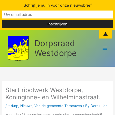
Schrijf je nu in voor onze nieuwsbrief
Skip
▲
to
Dorpsraad
content
Westdorpe
Start rioolwerk Westdorpe,
Koninginne- en Wilhelminastraat.
/
't durp
,
Nieuws
,
Van de gemeente Terneuzen
/ By
Derek-Jan
Maandag
13 augustus
aanstaande start aannemingsbedrijf